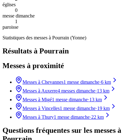
églises
0
messe dimanche
1
paroisse
Statistiques des messes à
Pourrain
(
Yonne
)
Résultats à Pourrain
Messes à proximité
Messes à
Chevannes
1
messe dimanche
·
6
km
Messes à
Auxerre
4
messes dimanche
·
13
km
Messes à
Migé
1
messe dimanche
·
13
km
Messes à
Vincelles
1
messe dimanche
·
19
km
Messes à
Thury
1
messe dimanche
·
22
km
Questions fréquentes sur les messes
à
Pourrain