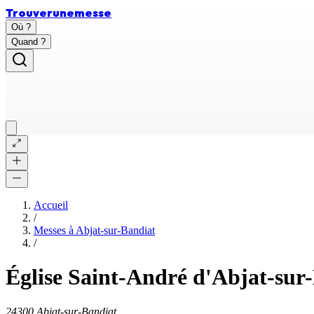
Trouver
une
messe
Où ?
Quand ?
Accueil
/
Messes à
Abjat-sur-Bandiat
/
Église Saint-André d'Abjat-sur
24300 Abjat-sur-Bandiat