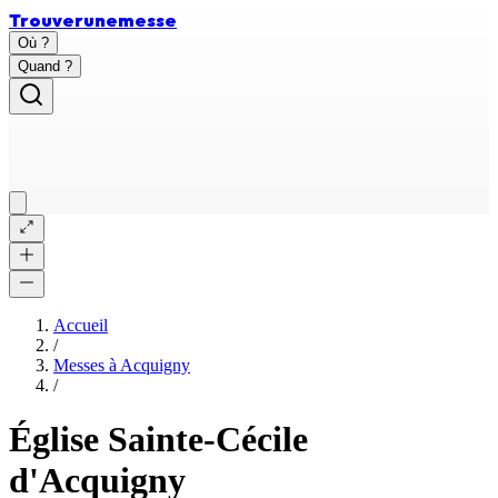
Trouver
une
messe
Où ?
Quand ?
Accueil
/
Messes à
Acquigny
/
Église Sainte-Cécile
d'Acquigny