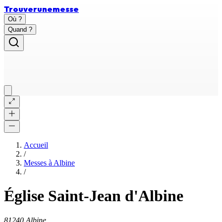
Trouver
une
messe
Où ?
Quand ?
Accueil
/
Messes à
Albine
/
Église Saint-Jean d'Albine
81240 Albine