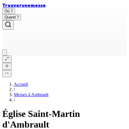
Trouver
une
messe
Où ?
Quand ?
Accueil
/
Messes à
Ambrault
/
Église Saint-Martin
d'Ambrault