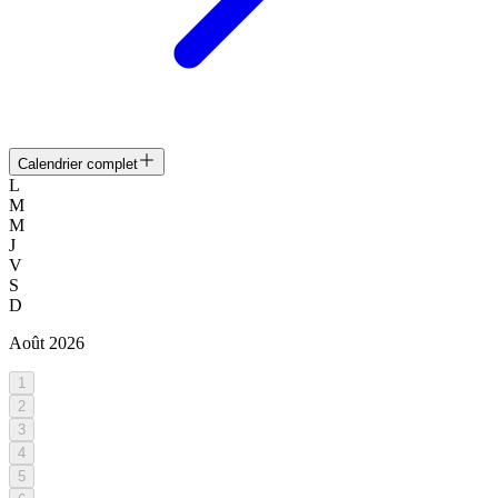
Calendrier complet
L
M
M
J
V
S
D
Août
2026
1
2
3
4
5