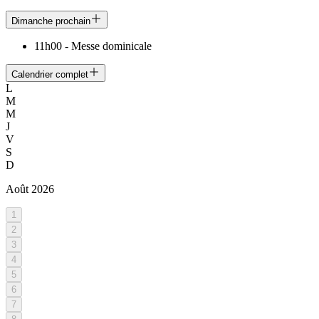
Dimanche prochain
11h00
-
Messe dominicale
Calendrier complet
L
M
M
J
V
S
D
Août
2026
1
2
3
4
5
6
7