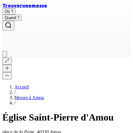
Trouver
une
messe
Où ?
Quand ?
Accueil
/
Messes à
Amou
/
Église Saint-Pierre d'Amou
place de la Poste, 40330 Amou