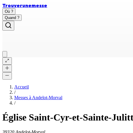
Trouver
une
messe
Où ?
Quand ?
Accueil
/
Messes à
Andelot-Morval
/
Église Saint-Cyr-et-Sainte-Juli
39320 Andelot-Morval