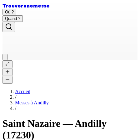
Trouver
une
messe
Où ?
Quand ?
Accueil
/
Messes à
Andilly
/
Saint Nazaire
—
Andilly
(17230)