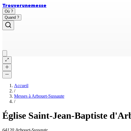
Trouver
une
messe
Où ?
Quand ?
Accueil
/
Messes à
Arbouet-Sussaute
/
Église Saint-Jean-Baptiste d'Ar
64120 Arbouet-Sussaute