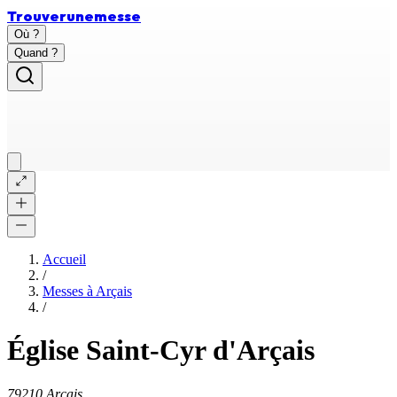
Trouver
une
messe
Où ?
Quand ?
Accueil
/
Messes à
Arçais
/
Église Saint-Cyr d'Arçais
79210 Arçais