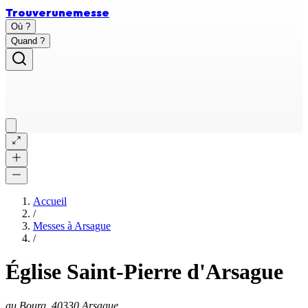
Trouver
une
messe
Où ?
Quand ?
Accueil
/
Messes à
Arsague
/
Église Saint-Pierre d'Arsague
au Bourg, 40330 Arsague