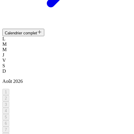
Calendrier complet
L
M
M
J
V
S
D
Août
2026
1
2
3
4
5
6
7