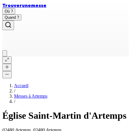
Trouver
une
messe
Où ?
Quand ?
Accueil
/
Messes à
Artemps
/
Église Saint-Martin d'Artemps
02480 Artemps, 02480 Artemps