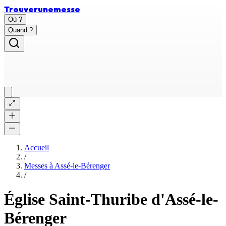
Trouver
une
messe
Où ?
Quand ?
Accueil
/
Messes à
Assé-le-Bérenger
/
Église Saint-Thuribe d'Assé-le-
Bérenger