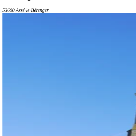
53600 Assé-le-Bérenger