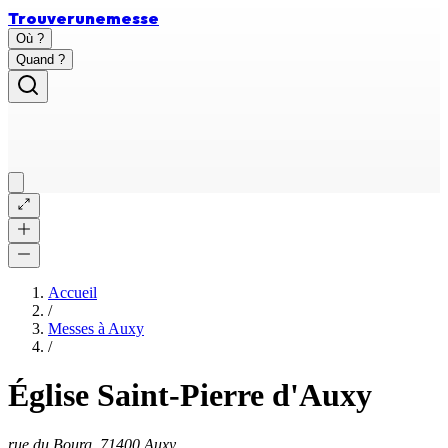
Trouver
une
messe
Où ?
Quand ?
Accueil
/
Messes à
Auxy
/
Église Saint-Pierre d'Auxy
rue du Bourg, 71400 Auxy