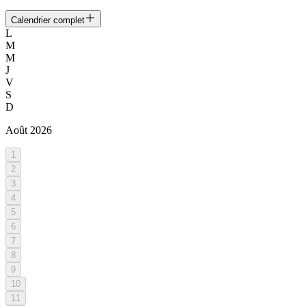
Calendrier complet
L
M
M
J
V
S
D
Août
2026
1
2
3
4
5
6
7
8
9
10
11