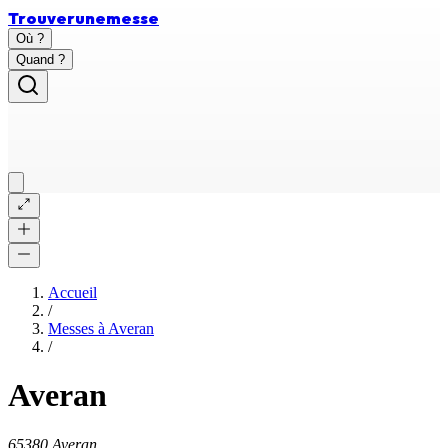
Trouver
une
messe
Où ?
Quand ?
Accueil
/
Messes à
Averan
/
Averan
65380 Averan