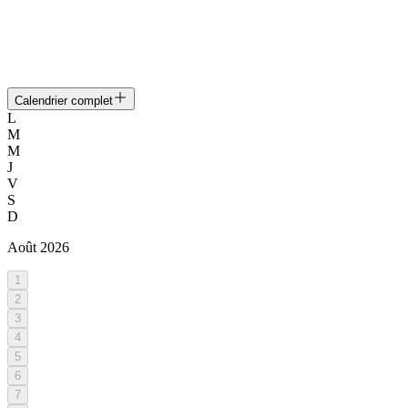
Calendrier complet
L
M
M
J
V
S
D
Août
2026
1
2
3
4
5
6
7