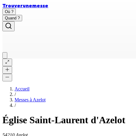
Trouver
une
messe
Où ?
Quand ?
Accueil
/
Messes à
Azelot
/
Église Saint-Laurent d'Azelot
54210 Azelot