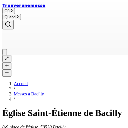
Trouver
une
messe
Où ?
Quand ?
Accueil
/
Messes à
Bacilly
/
Église Saint-Étienne de Bacilly
8-9 place de l'église, 50530 Bacilly