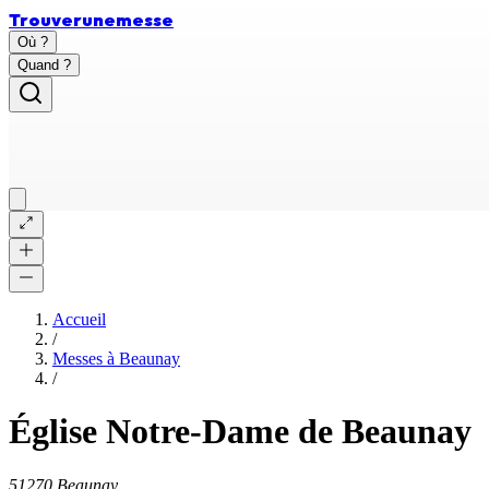
Trouver
une
messe
Où ?
Quand ?
Accueil
/
Messes à
Beaunay
/
Église Notre-Dame de Beaunay
51270 Beaunay