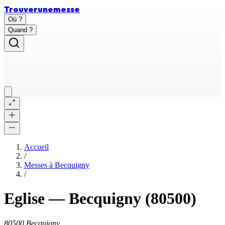
Trouver
une
messe
Où ?
Quand ?
Accueil
/
Messes à
Becquigny
/
Eglise
—
Becquigny
(80500)
80500 Becquigny