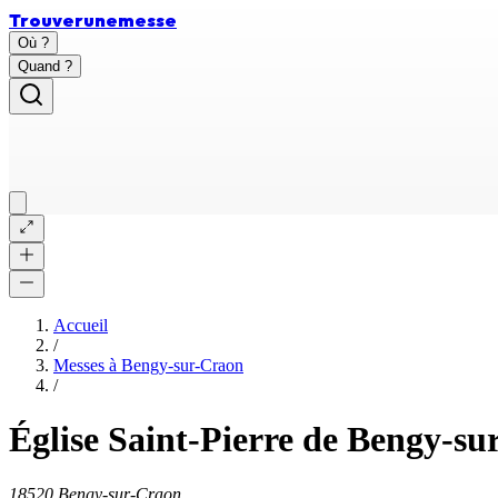
Trouver
une
messe
Où ?
Quand ?
Accueil
/
Messes à
Bengy-sur-Craon
/
Église Saint-Pierre de Bengy-s
18520 Bengy-sur-Craon