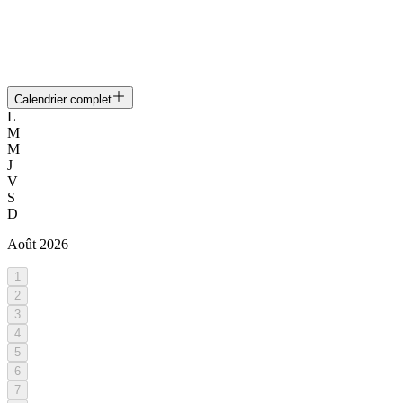
Calendrier complet
L
M
M
J
V
S
D
Août
2026
1
2
3
4
5
6
7