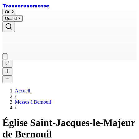
Trouver
une
messe
Où ?
Quand ?
Accueil
/
Messes à
Bernouil
/
Église Saint-Jacques-le-Majeur
de Bernouil