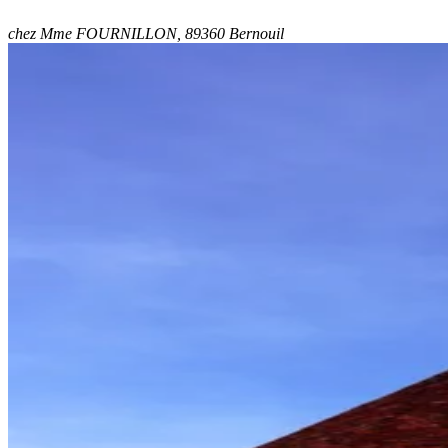
chez Mme FOURNILLON, 89360 Bernouil