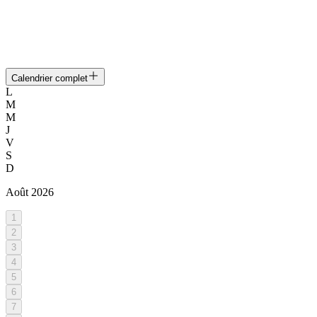
Calendrier complet
L
M
M
J
V
S
D
Août
2026
1
2
3
4
5
6
7