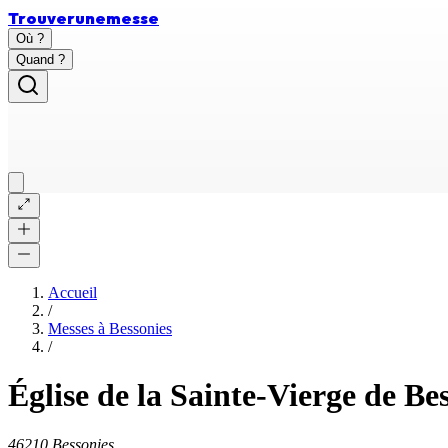
Trouver
une
messe
Où ?
Quand ?
Accueil
/
Messes à
Bessonies
/
Église de la Sainte-Vierge de Be
46210 Bessonies