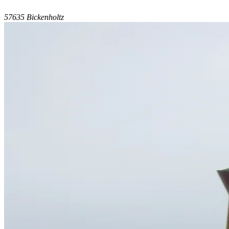
57635 Bickenholtz