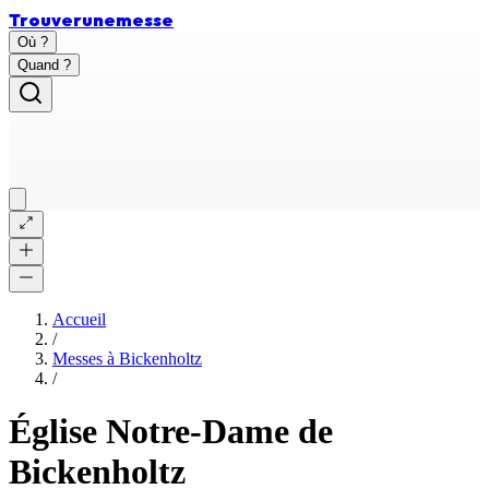
Trouver
une
messe
Où ?
Quand ?
Accueil
/
Messes à
Bickenholtz
/
Église Notre-Dame de
Bickenholtz