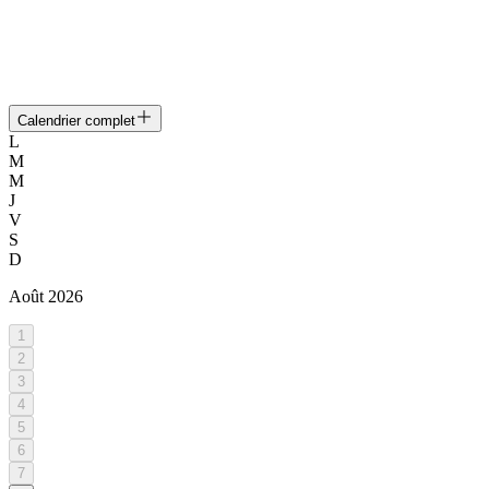
Calendrier complet
L
M
M
J
V
S
D
Août
2026
1
2
3
4
5
6
7