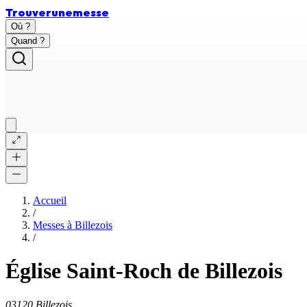
Trouver
une
messe
Où ?
Quand ?
Accueil
/
Messes à
Billezois
/
Église Saint-Roch de Billezois
03120 Billezois