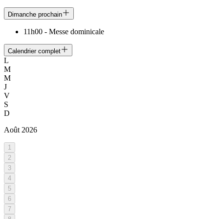
Dimanche prochain
11h00
-
Messe dominicale
Calendrier complet
L
M
M
J
V
S
D
Août
2026
1
2
3
4
5
6
7