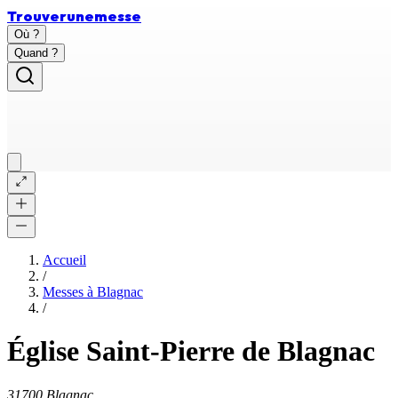
Trouver
une
messe
Où ?
Quand ?
Accueil
/
Messes à
Blagnac
/
Église Saint-Pierre de Blagnac
31700 Blagnac