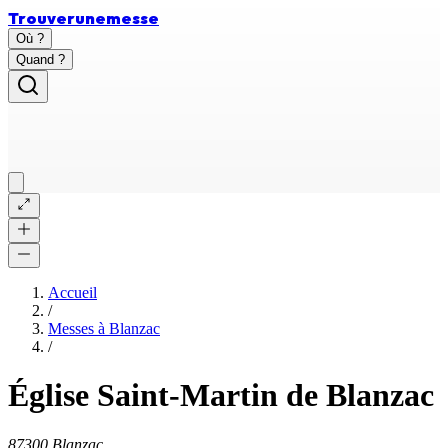
Trouver
une
messe
Où ?
Quand ?
Accueil
/
Messes à
Blanzac
/
Église Saint-Martin de Blanzac
87300 Blanzac