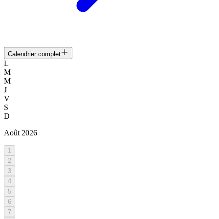
Calendrier complet
L
M
M
J
V
S
D
Août
2026
1
2
3
4
5
6
7