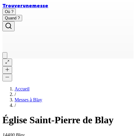
Trouver
une
messe
Où ?
Quand ?
Accueil
/
Messes à
Blay
/
Église Saint-Pierre de Blay
14400 Blay