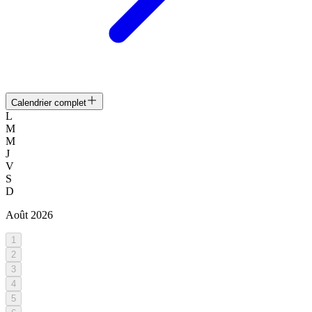
Calendrier complet
L
M
M
J
V
S
D
Août
2026
1
2
3
4
5