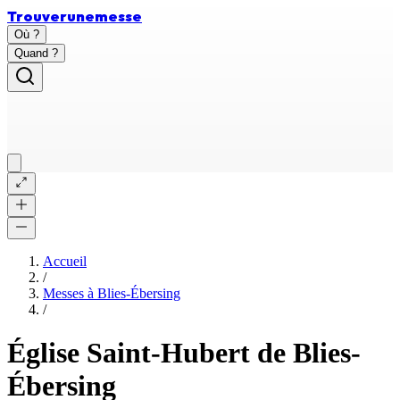
Trouver
une
messe
Où ?
Quand ?
Accueil
/
Messes à
Blies-Ébersing
/
Église Saint-Hubert de Blies-
Ébersing