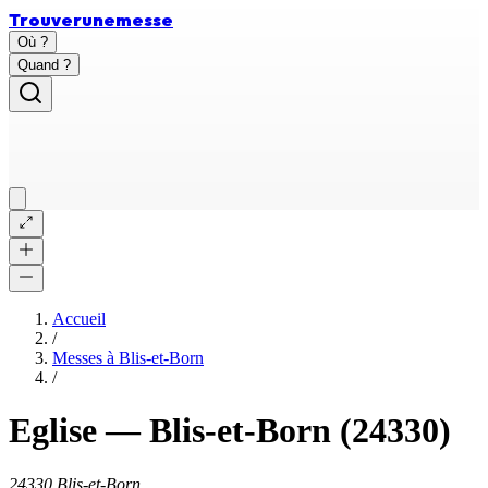
Trouver
une
messe
Où ?
Quand ?
Accueil
/
Messes à
Blis-et-Born
/
Eglise
—
Blis-et-Born
(24330)
24330 Blis-et-Born