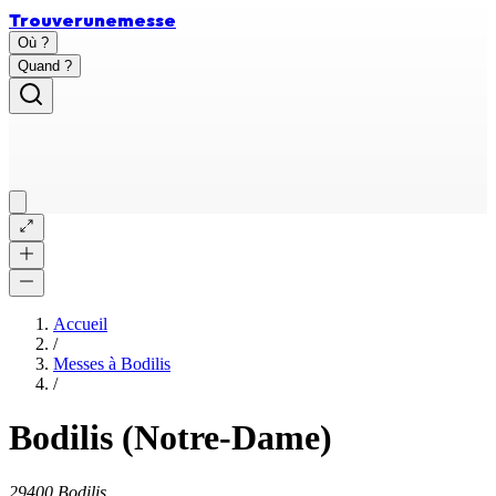
Trouver
une
messe
Où ?
Quand ?
Accueil
/
Messes à
Bodilis
/
Bodilis (Notre-Dame)
29400 Bodilis