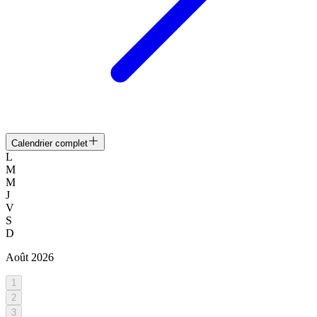
Calendrier complet
L
M
M
J
V
S
D
Août
2026
1
2
3