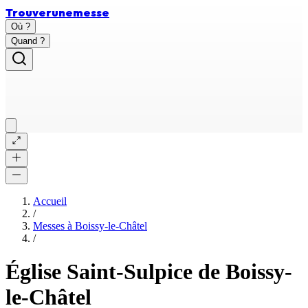
Trouver
une
messe
Où ?
Quand ?
Accueil
/
Messes à
Boissy-le-Châtel
/
Église Saint-Sulpice de Boissy-
le-Châtel