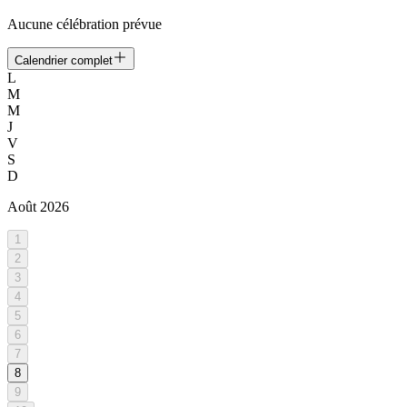
Aucune célébration prévue
Calendrier complet
L
M
M
J
V
S
D
Août
2026
1
2
3
4
5
6
7
8
9