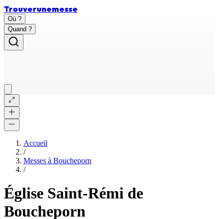
Trouver
une
messe
Où ?
Quand ?
Accueil
/
Messes à
Boucheporn
/
Église Saint-Rémi de
Boucheporn