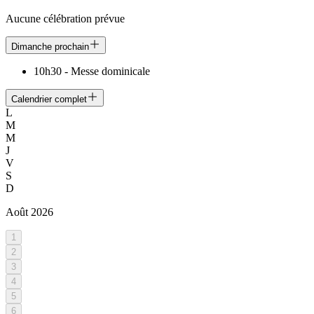
Aucune célébration prévue
Dimanche prochain
10h30
-
Messe dominicale
Calendrier complet
L
M
M
J
V
S
D
Août
2026
1
2
3
4
5
6