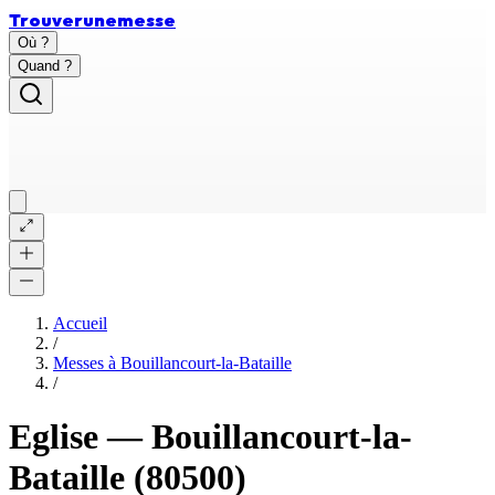
Trouver
une
messe
Où ?
Quand ?
Accueil
/
Messes à
Bouillancourt-la-Bataille
/
Eglise
—
Bouillancourt-la-
Bataille
(80500)