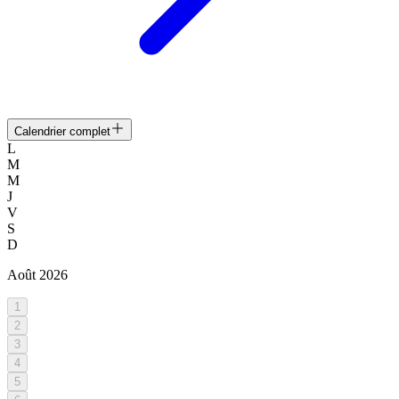
Calendrier complet
L
M
M
J
V
S
D
Août
2026
1
2
3
4
5