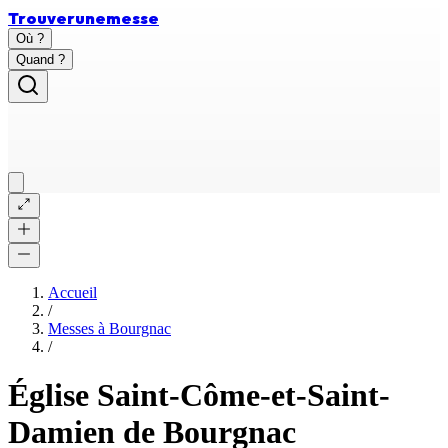
Trouver
une
messe
Où ?
Quand ?
Accueil
/
Messes à
Bourgnac
/
Église Saint-Côme-et-Saint-
Damien de Bourgnac