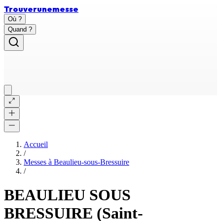
Trouver
une
messe
Où ?
Quand ?
Accueil
/
Messes à
Beaulieu-sous-Bressuire
/
BEAULIEU SOUS
BRESSUIRE (Saint-