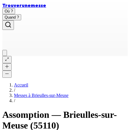
Trouver
une
messe
Où ?
Quand ?
Accueil
/
Messes à
Brieulles-sur-Meuse
/
Assomption
—
Brieulles-sur-
Meuse
(55110)