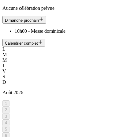
Aucune célébration prévue
Dimanche prochain
10h00
-
Messe dominicale
Calendrier complet
L
M
M
J
V
S
D
Août
2026
1
2
3
4
5
6