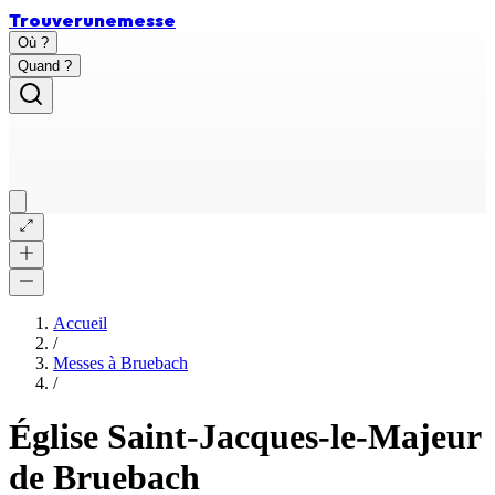
Trouver
une
messe
Où ?
Quand ?
Accueil
/
Messes à
Bruebach
/
Église Saint-Jacques-le-Majeur
de Bruebach