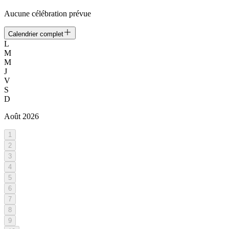
Aucune célébration prévue
Calendrier complet
L
M
M
J
V
S
D
Août
2026
1
2
3
4
5
6
7
8
9