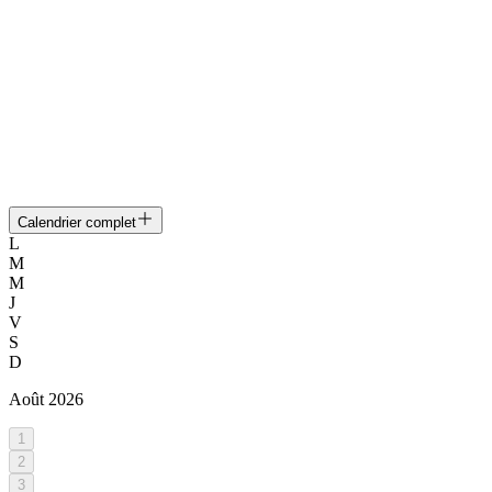
Calendrier complet
L
M
M
J
V
S
D
Août
2026
1
2
3