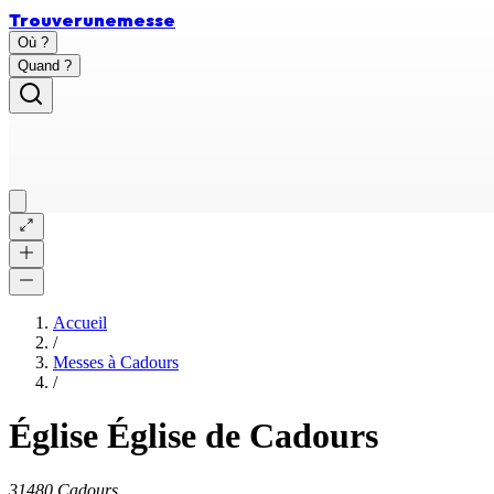
Trouver
une
messe
Où ?
Quand ?
Accueil
/
Messes à
Cadours
/
Église Église de Cadours
31480 Cadours