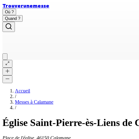
Trouver
une
messe
Où ?
Quand ?
Accueil
/
Messes à
Calamane
/
Église Saint-Pierre-ès-Liens de
Place de l'église, 46150 Calamane