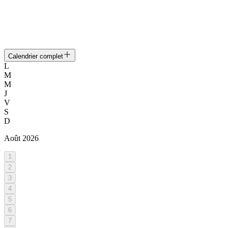
Calendrier complet
L
M
M
J
V
S
D
Août
2026
1
2
3
4
5
6
7