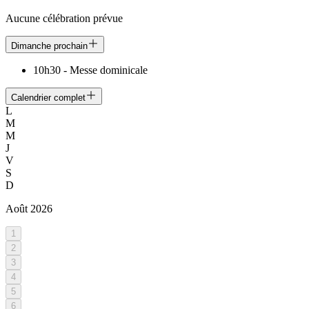
Aucune célébration prévue
Dimanche prochain
10h30
-
Messe dominicale
Calendrier complet
L
M
M
J
V
S
D
Août
2026
1
2
3
4
5
6