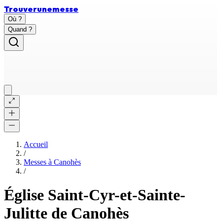
Trouver
une
messe
Où ?
Quand ?
Accueil
/
Messes à
Canohès
/
Église Saint-Cyr-et-Sainte-
Julitte de Canohès