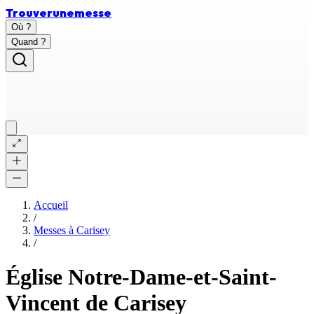
Trouver
une
messe
Où ?
Quand ?
Accueil
/
Messes à
Carisey
/
Église Notre-Dame-et-Saint-
Vincent de Carisey