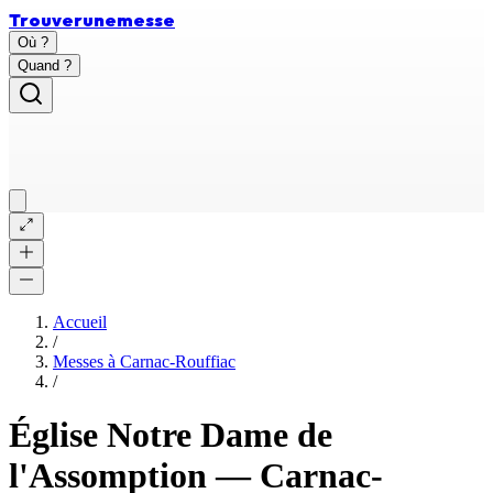
Trouver
une
messe
Où ?
Quand ?
Accueil
/
Messes à
Carnac-Rouffiac
/
Église Notre Dame de
l'Assomption
—
Carnac-