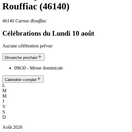
Rouffiac
(46140)
46140 Carnac-Rouffiac
Célébrations du
Lundi 10 août
Aucune célébration prévue
Dimanche prochain
09h30
-
Messe dominicale
Calendrier complet
L
M
M
J
V
S
D
Août
2026