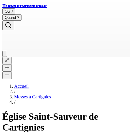
Trouver
une
messe
Où ?
Quand ?
Accueil
/
Messes à
Cartignies
/
Église Saint-Sauveur de
Cartignies