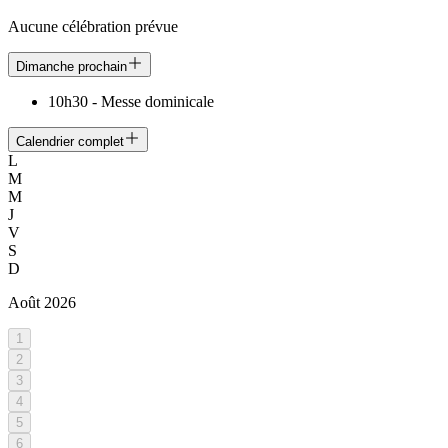
Aucune célébration prévue
Dimanche prochain
10h30
-
Messe dominicale
Calendrier complet
L
M
M
J
V
S
D
Août
2026
1
2
3
4
5
6