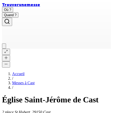
Trouver
une
messe
Où ?
Quand ?
Accueil
/
Messes à
Cast
/
Église Saint-Jérôme de Cast
2 place St Hubert, 29150 Cast