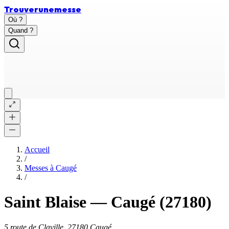
Trouver
une
messe
Où ?
Quand ?
Accueil
/
Messes à
Caugé
/
Saint Blaise
—
Caugé
(27180)
5 route de Claville, 27180 Caugé