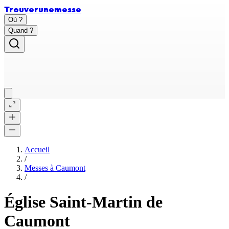
Trouver
une
messe
Où ?
Quand ?
Accueil
/
Messes à
Caumont
/
Église Saint-Martin de
Caumont