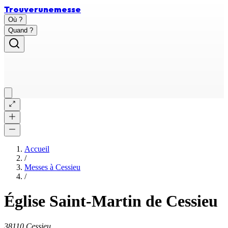
Trouver
une
messe
Où ?
Quand ?
Accueil
/
Messes à
Cessieu
/
Église Saint-Martin de Cessieu
38110 Cessieu