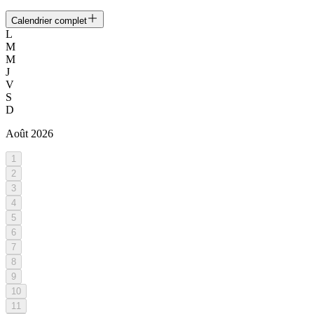
Calendrier complet
L
M
M
J
V
S
D
Août
2026
1
2
3
4
5
6
7
8
9
10
11