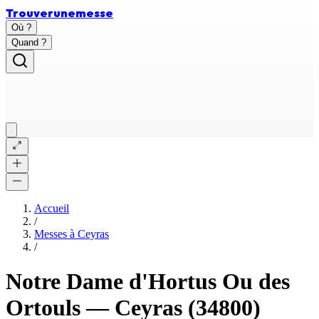
Trouver
une
messe
Où ?
Quand ?
Accueil
/
Messes à
Ceyras
/
Notre Dame d'Hortus Ou des
Ortouls
—
Ceyras
(34800)