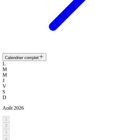
Calendrier complet
L
M
M
J
V
S
D
Août
2026
1
2
3
4