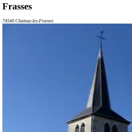
Frasses
74540 Chainaz-les-Frasses