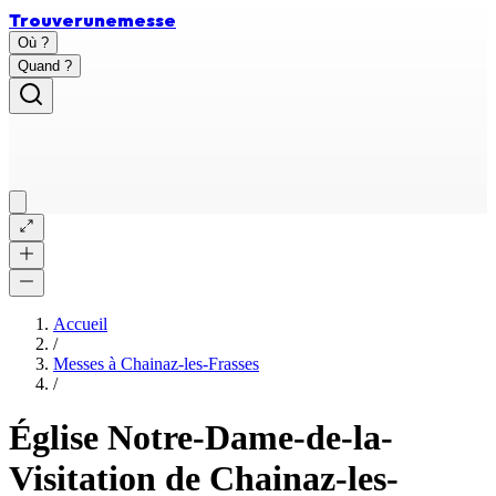
Trouver
une
messe
Où ?
Quand ?
Accueil
/
Messes à
Chainaz-les-Frasses
/
Église Notre-Dame-de-la-
Visitation de Chainaz-les-